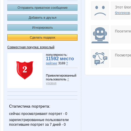
Beliya
Edissa
Этот блог
Отправить приватное сообщение
блогеров
.
Добавить в друзья
Игнорировать
MAD BULLDOG
Missimi
Посетит
Сделать подарок
Совместная покупка: взрослый
Sm@il
Solnechn
популярность:
Посмотре
11592 место
рейтинг
3169
?
Привилегированный
пользователь
2
belkastrelka
dimoon
уровня
Статистика портрета:
kys1977
lexsa0
сейчас просматривают портрет - 0
зарегистрированные пользователи
посетившие портрет за 7 дней - 0