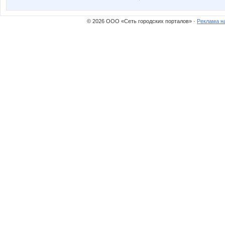
nn_olya
noblon
© 2026 ООО «Сеть городских порталов» ·
Реклама н
комсомолочка
крем
Десперо
Детс
Кэтти
Любовь*
Настёнк@
Скрипка в подв