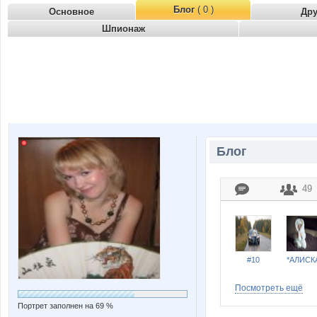
Блог
( 0 )
Основное
Др
Шпионаж
Блог
49
#10
*АЛИСК
Посмотреть ещё
Портрет заполнен на 69 %